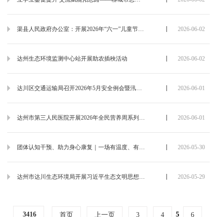
渠县人民政府办公室：开展2026年“六一”儿童节关爱慰问活动
2026-06-02
达州生态环境监测中心站开展助农插秧活动
2026-06-02
达川区交通运输局召开2026年5月安全例会暨汛期安全生产工作部署会
2026-06-01
达州市第三人民医院开展2026年全民营养周系列活动
2026-06-01
团体认知干预、助力身心康复｜一场有温度、有干货的“康复课堂”
2026-05-30
达州市达川生态环境局开展习近平生态文明思想宣传进园区暨“送法入企”帮扶活动
2026-05-29
5
3416
首页
上一页
3
4
6