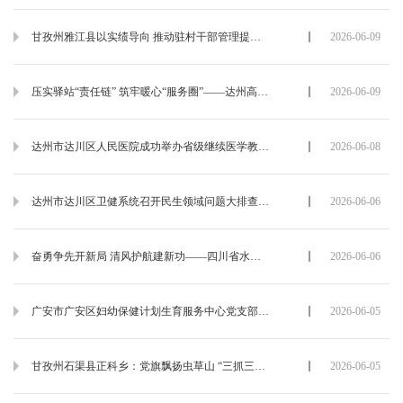
甘孜州雅江县以实绩导向 推动驻村干部管理提质增效
2026-06-09
压实驿站“责任链” 筑牢暖心“服务圈”——达州高新区总工会督导推动工会驿站提质增效
2026-06-09
达州市达川区人民医院成功举办省级继续医学教育项目《脊柱退行性疾病的规范化诊疗与微创技术进展学习班》
2026-06-08
达州市达川区卫健系统召开民生领域问题大排查大整治工作推进会
2026-06-06
奋勇争先开新局 清风护航建新功——四川省水电集团开江明月电力公司赴廉洁教育基地开展警示教育活动
2026-06-06
广安市广安区妇幼保健计划生育服务中心党支部开展主题党建系列活动
2026-06-05
甘孜州石渠县正科乡：党旗飘扬虫草山 “三抓三筑牢”护民安
2026-06-05