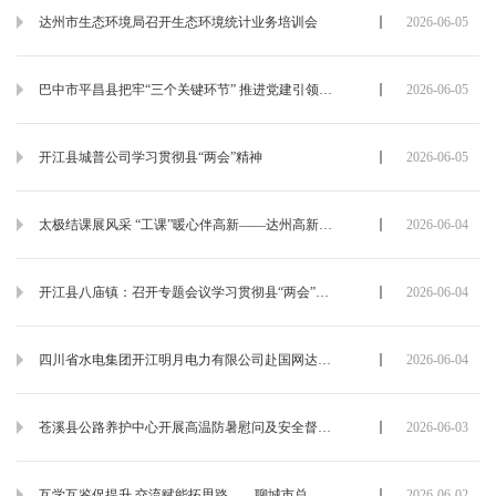
达州市生态环境局召开生态环境统计业务培训会
2026-06-05
巴中市平昌县把牢“三个关键环节” 推进党建引领基层治理提质增效
2026-06-05
开江县城普公司学习贯彻县“两会”精神
2026-06-05
太极结课展风采 “工课”暖心伴高新——达州高新区总工会2026年第二期 “高新工课” 太极拳班圆满结课
2026-06-04
开江县八庙镇：召开专题会议学习贯彻县“两会”精神
2026-06-04
四川省水电集团开江明月电力有限公司赴国网达州供电公司开展交流座谈
2026-06-04
苍溪县公路养护中心开展高温防暑慰问及安全督导工作
2026-06-03
互学互鉴促提升 交流赋能拓思路——聊城市总工会一行莅临达州高新区考察交流工会工作
2026-06-02