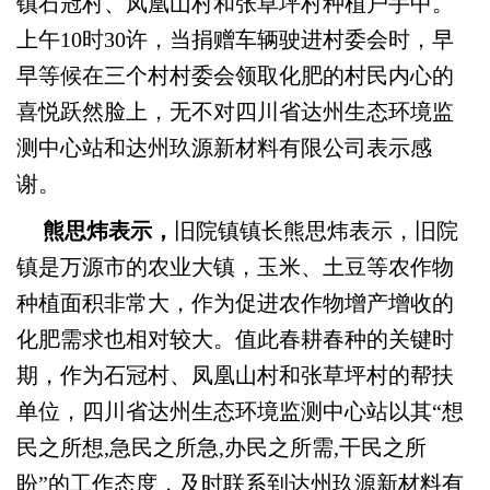
镇石冠村、凤凰山村和张草坪村种植户手中。
上午10时30许，当捐赠车辆驶进村委会时，早
早等候在三个村村委会领取化肥的村民内心的
喜悦跃然脸上，无不对四川省达州生态环境监
测中心站和达州玖源新材料有限公司表示感
谢。
熊思炜表示，
旧院镇镇长熊思炜
表示，
旧院
镇是
万源
市
的
农业大镇，玉米、土豆等农作物
种植面积
非常大
，
作为促进农作物增产增收的
化肥需求
也相对较
大
。
值此
春耕春种的
关键时
期，
作为石冠村、凤凰山村和张草坪村的帮扶
单位，四川省达州生态环境监测中心站以其“想
民之所想,急民之所急,办民之所需,干民之所
盼”的工作态度，及时联系到达州玖源新材料有