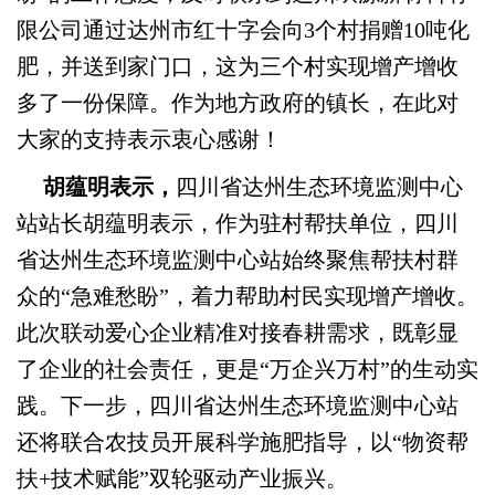
限公司
通过达州市红十字会
向3个村捐赠10吨化
肥，并送到家门口，这为三个村实现增产增收
多了一份保障。作为地方政府的镇长，在此对
大家
的支持
表示衷心感谢
！
胡蕴明表示，
四川省达州生态环境监测中心
站站长胡蕴明表示
，
作为驻村帮扶单位，四川
省达州生态环境监测中心站始终聚焦
帮扶村
群
众
的
“
急难愁盼
”，
着力帮助村民实现增产增收
。
此次联动爱心企业精准对接春耕需求，既彰显
了企业的社会责任，更是
“
万企兴万村
”
的生动实
践。下一步，四川省达州生态环境监测中心站
还
将联合农技员开展科学施肥指导，以“物资帮
扶+技术赋能”双轮驱动产业振兴。