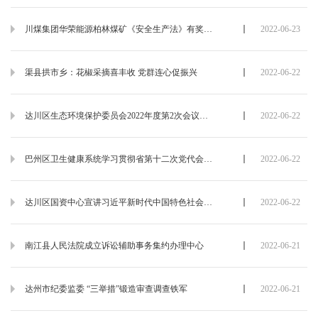
川煤集团华荣能源柏林煤矿《安全生产法》有奖问答进区队
2022-06-23
渠县拱市乡：花椒采摘喜丰收 党群连心促振兴
2022-06-22
达川区生态环境保护委员会2022年度第2次会议召开
2022-06-22
巴州区卫生健康系统学习贯彻省第十二次党代会精神
2022-06-22
达川区国资中心宣讲习近平新时代中国特色社会主义思想
2022-06-22
南江县人民法院成立诉讼辅助事务集约办理中心
2022-06-21
达州市纪委监委 “三举措”锻造审查调查铁军
2022-06-21