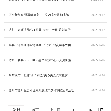
迈步新征程 谱写新篇章——学习宣传贯彻省第十二次党代会精神达川区卫健系统宣讲报告会
2022-06-17
达川生态环境局积极开展“安全生产月”系列宣传活动
2022-06-17
渠县审计局通过实地查勘，审深审透高标准农田建设项目
2022-06-16
达州市各县（市、区）惠民帮扶中心认真贯彻落实主任会议精神
2022-06-16
马尔康市：坚持“四个到位”关心关爱抗震救灾一线人员
2022-06-16
达州市达川生态环境局开展形式多样节能宣传活动
2022-06-16
117
3416
首页
上一页
115
116